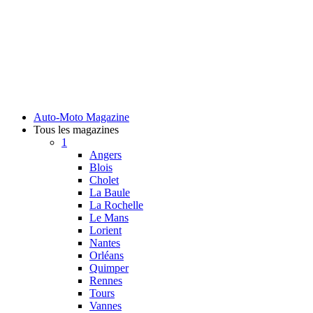
Auto-Moto Magazine
Tous les magazines
1
Angers
Blois
Cholet
La Baule
La Rochelle
Le Mans
Lorient
Nantes
Orléans
Quimper
Rennes
Tours
Vannes