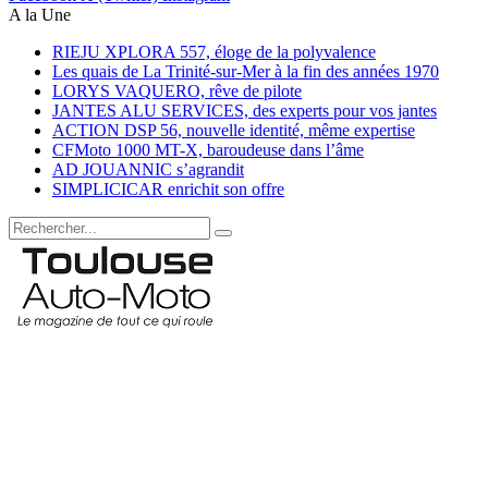
A la Une
RIEJU XPLORA 557, éloge de la polyvalence
Les quais de La Trinité-sur-Mer à la fin des années 1970
LORYS VAQUERO, rêve de pilote
JANTES ALU SERVICES, des experts pour vos jantes
ACTION DSP 56, nouvelle identité, même expertise
CFMoto 1000 MT-X, baroudeuse dans l’âme
AD JOUANNIC s’agrandit
SIMPLICICAR enrichit son offre