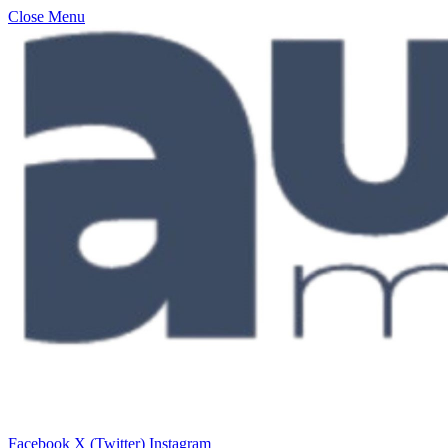
Close Menu
Facebook
X (Twitter)
Instagram