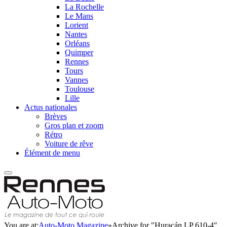
La Rochelle
Le Mans
Lorient
Nantes
Orléans
Quimper
Rennes
Tours
Vannes
Toulouse
Lille
Actus nationales
Brèves
Gros plan et zoom
Rétro
Voiture de rêve
Élément de menu
You are at:
Auto-Moto Magazine
»
Archive for "Huracán LP 610-4"