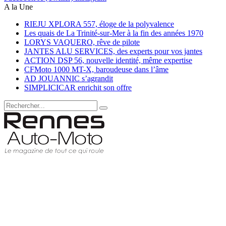
A la Une
RIEJU XPLORA 557, éloge de la polyvalence
Les quais de La Trinité-sur-Mer à la fin des années 1970
LORYS VAQUERO, rêve de pilote
JANTES ALU SERVICES, des experts pour vos jantes
ACTION DSP 56, nouvelle identité, même expertise
CFMoto 1000 MT-X, baroudeuse dans l’âme
AD JOUANNIC s’agrandit
SIMPLICICAR enrichit son offre