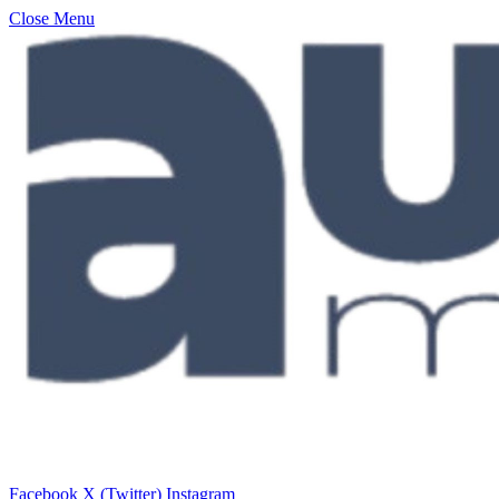
Close Menu
Facebook
X (Twitter)
Instagram