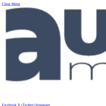
Close Menu
Facebook
X (Twitter)
Instagram