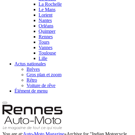
La Rochelle
Le Mans
Lorient
Nantes
Orléans
Quimper
Rennes
Tours
Vannes
Toulouse
Lille
Actus nationales
Brèves
Gros plan et zoom
Rétro
Voiture de rêve
Élément de menu
You are at:
Auto-Moto Magazine
»
Archive for "Indian Motorcycle