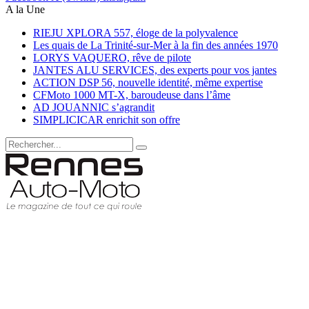
A la Une
RIEJU XPLORA 557, éloge de la polyvalence
Les quais de La Trinité-sur-Mer à la fin des années 1970
LORYS VAQUERO, rêve de pilote
JANTES ALU SERVICES, des experts pour vos jantes
ACTION DSP 56, nouvelle identité, même expertise
CFMoto 1000 MT-X, baroudeuse dans l’âme
AD JOUANNIC s’agrandit
SIMPLICICAR enrichit son offre