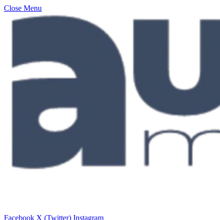
Close Menu
Facebook
X (Twitter)
Instagram