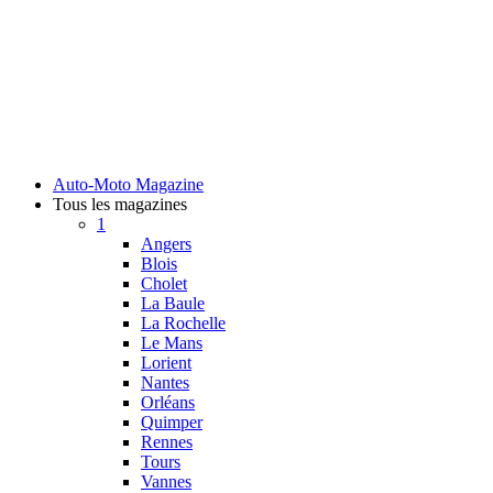
Auto-Moto Magazine
Tous les magazines
1
Angers
Blois
Cholet
La Baule
La Rochelle
Le Mans
Lorient
Nantes
Orléans
Quimper
Rennes
Tours
Vannes