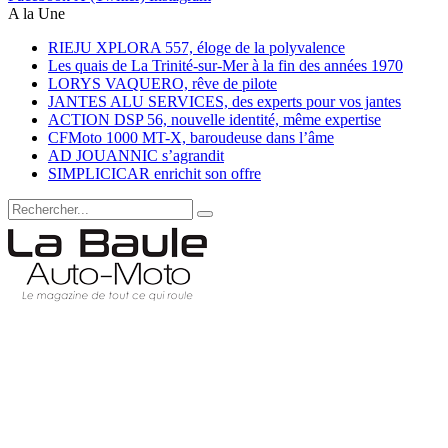
A la Une
RIEJU XPLORA 557, éloge de la polyvalence
Les quais de La Trinité-sur-Mer à la fin des années 1970
LORYS VAQUERO, rêve de pilote
JANTES ALU SERVICES, des experts pour vos jantes
ACTION DSP 56, nouvelle identité, même expertise
CFMoto 1000 MT-X, baroudeuse dans l’âme
AD JOUANNIC s’agrandit
SIMPLICICAR enrichit son offre