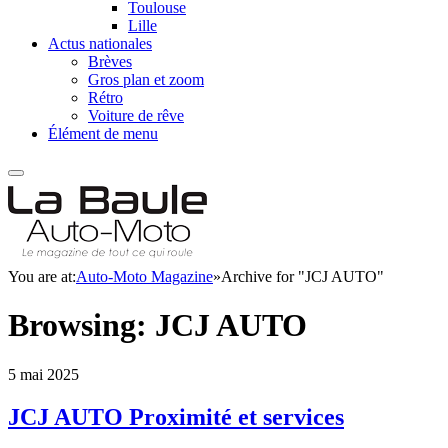
Toulouse
Lille
Actus nationales
Brèves
Gros plan et zoom
Rétro
Voiture de rêve
Élément de menu
You are at:
Auto-Moto Magazine
»
Archive for "JCJ AUTO"
Browsing:
JCJ AUTO
5 mai 2025
JCJ AUTO Proximité et services