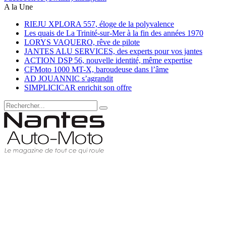
A la Une
RIEJU XPLORA 557, éloge de la polyvalence
Les quais de La Trinité-sur-Mer à la fin des années 1970
LORYS VAQUERO, rêve de pilote
JANTES ALU SERVICES, des experts pour vos jantes
ACTION DSP 56, nouvelle identité, même expertise
CFMoto 1000 MT-X, baroudeuse dans l’âme
AD JOUANNIC s’agrandit
SIMPLICICAR enrichit son offre