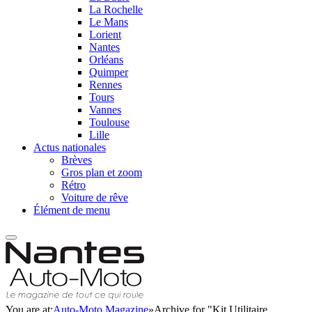
La Rochelle
Le Mans
Lorient
Nantes
Orléans
Quimper
Rennes
Tours
Vannes
Toulouse
Lille
Actus nationales
Brèves
Gros plan et zoom
Rétro
Voiture de rêve
Élément de menu
You are at:
Auto-Moto Magazine
»
Archive for "Kit Utilitaire