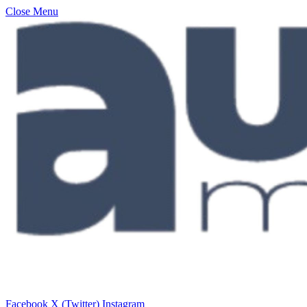
Close Menu
Facebook
X (Twitter)
Instagram