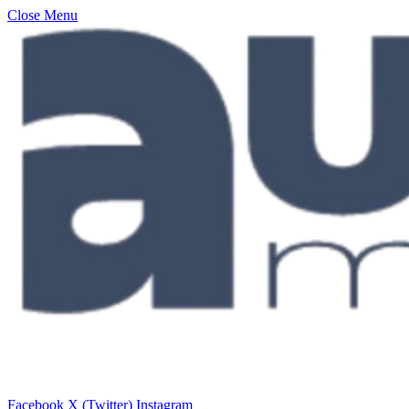
Close Menu
Facebook
X (Twitter)
Instagram