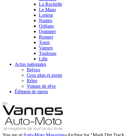
La Rochelle
Le Mans
Lorient
Nantes
Orléans
Quimper
Rennes
Tours
Vannes
Toulouse
Lille
Actus nationales
Brèves
Gros plan et zoom
Rétro
Voiture de rêve
Élément de menu
You are at:
Auto-Moto Magazine
»
Archive for "Mash Dirt Track