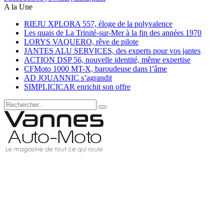
A la Une
RIEJU XPLORA 557, éloge de la polyvalence
Les quais de La Trinité-sur-Mer à la fin des années 1970
LORYS VAQUERO, rêve de pilote
JANTES ALU SERVICES, des experts pour vos jantes
ACTION DSP 56, nouvelle identité, même expertise
CFMoto 1000 MT-X, baroudeuse dans l’âme
AD JOUANNIC s’agrandit
SIMPLICICAR enrichit son offre