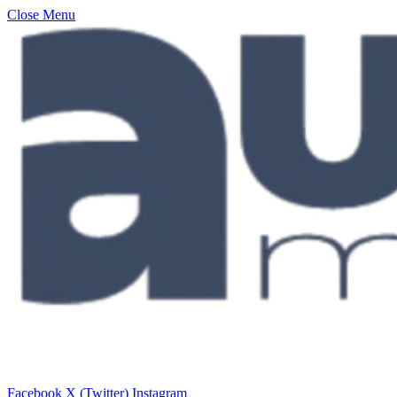
Close Menu
Facebook
X (Twitter)
Instagram