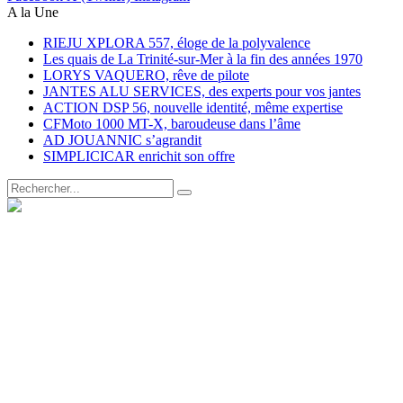
A la Une
RIEJU XPLORA 557, éloge de la polyvalence
Les quais de La Trinité-sur-Mer à la fin des années 1970
LORYS VAQUERO, rêve de pilote
JANTES ALU SERVICES, des experts pour vos jantes
ACTION DSP 56, nouvelle identité, même expertise
CFMoto 1000 MT-X, baroudeuse dans l’âme
AD JOUANNIC s’agrandit
SIMPLICICAR enrichit son offre