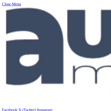
Close Menu
Facebook
X (Twitter)
Instagram