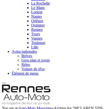
La Rochelle
Le Mans
Lorient
Nantes
Orléans
Quimper
Rennes
Tours
Vannes
Toulouse
Lille
Actus nationales
Brèves
Gros plan et zoom
Rétro
Voiture de rêve
Élément de menu
You are at:
Auto-Moto Magazine
»
Archive for "MCLAREN 570S