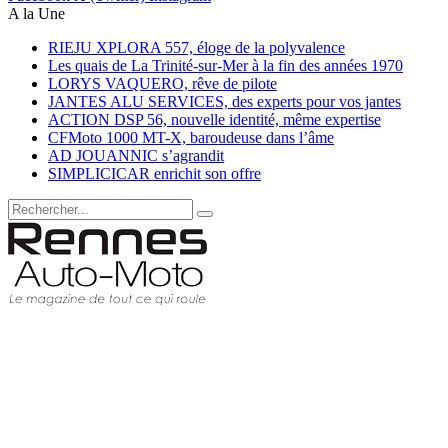
A la Une
RIEJU XPLORA 557, éloge de la polyvalence
Les quais de La Trinité-sur-Mer à la fin des années 1970
LORYS VAQUERO, rêve de pilote
JANTES ALU SERVICES, des experts pour vos jantes
ACTION DSP 56, nouvelle identité, même expertise
CFMoto 1000 MT-X, baroudeuse dans l’âme
AD JOUANNIC s’agrandit
SIMPLICICAR enrichit son offre