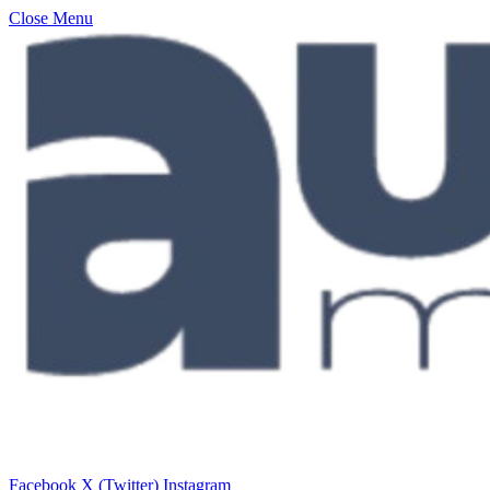
Close Menu
Facebook
X (Twitter)
Instagram