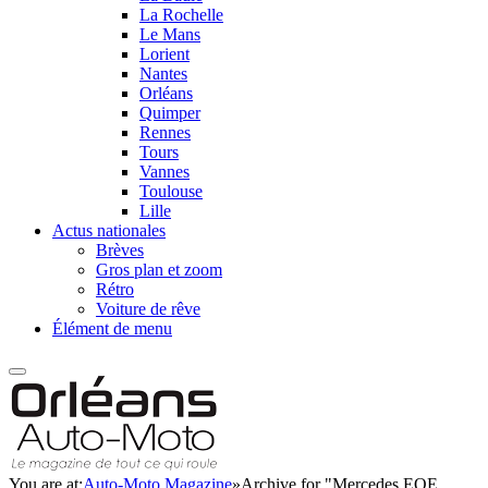
La Rochelle
Le Mans
Lorient
Nantes
Orléans
Quimper
Rennes
Tours
Vannes
Toulouse
Lille
Actus nationales
Brèves
Gros plan et zoom
Rétro
Voiture de rêve
Élément de menu
You are at:
Auto-Moto Magazine
»
Archive for "Mercedes EQE