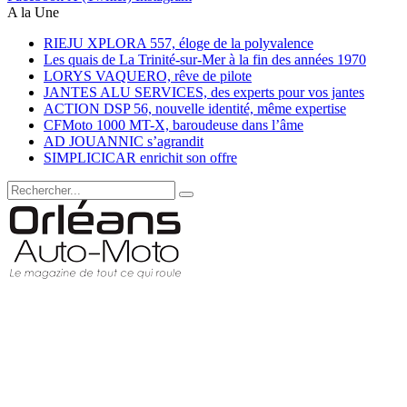
A la Une
RIEJU XPLORA 557, éloge de la polyvalence
Les quais de La Trinité-sur-Mer à la fin des années 1970
LORYS VAQUERO, rêve de pilote
JANTES ALU SERVICES, des experts pour vos jantes
ACTION DSP 56, nouvelle identité, même expertise
CFMoto 1000 MT-X, baroudeuse dans l’âme
AD JOUANNIC s’agrandit
SIMPLICICAR enrichit son offre