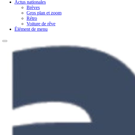
Actus nationales
Brèves
Gros plan et zoom
Rétro
Voiture de rêve
Élément de menu