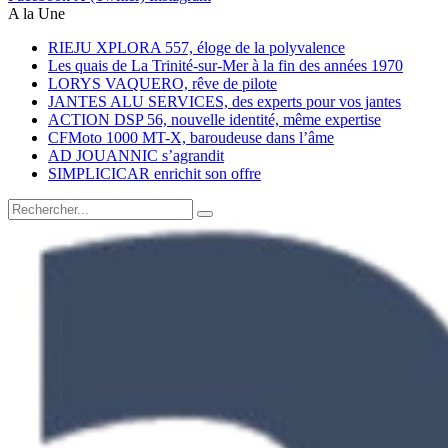
A la Une
RIEJU XPLORA 557, éloge de la polyvalence
Les quais de La Trinité-sur-Mer à la fin des années 1970
LORYS VAQUERO, rêve de pilote
JANTES ALU SERVICES, des experts pour vos jantes
ACTION DSP 56, nouvelle identité, même expertise
CFMoto 1000 MT-X, baroudeuse dans l’âme
AD JOUANNIC s’agrandit
SIMPLICICAR enrichit son offre