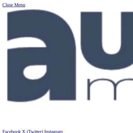
Close Menu
Facebook
X (Twitter)
Instagram