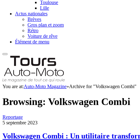
Toulouse
Lille
Actus nationales
Brèves
Gros plan et zoom
Rétro
Voiture de rêve
Élément de menu
You are at:
Auto-Moto Magazine
»
Archive for "Volkswagen Combi"
Browsing:
Volkswagen Combi
Reportage
5 septembre 2023
Volkswagen Combi : Un utilitaire transfo