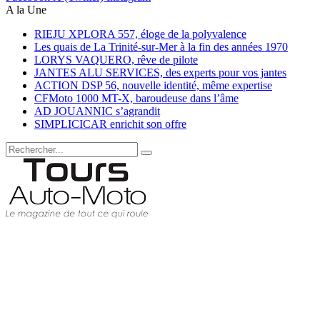
A la Une
RIEJU XPLORA 557, éloge de la polyvalence
Les quais de La Trinité-sur-Mer à la fin des années 1970
LORYS VAQUERO, rêve de pilote
JANTES ALU SERVICES, des experts pour vos jantes
ACTION DSP 56, nouvelle identité, même expertise
CFMoto 1000 MT-X, baroudeuse dans l’âme
AD JOUANNIC s’agrandit
SIMPLICICAR enrichit son offre