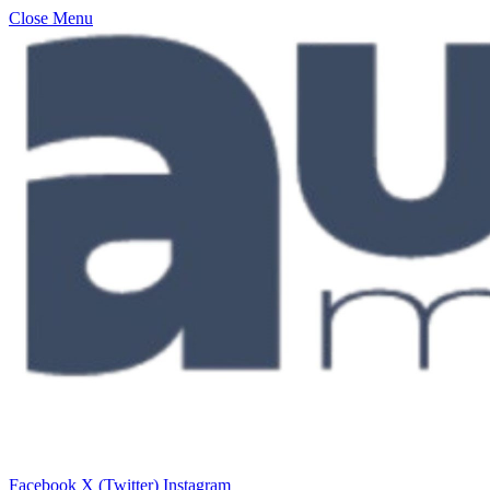
Close Menu
Facebook
X (Twitter)
Instagram