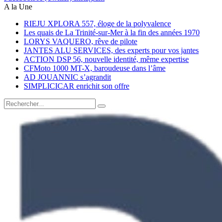
A la Une
RIEJU XPLORA 557, éloge de la polyvalence
Les quais de La Trinité-sur-Mer à la fin des années 1970
LORYS VAQUERO, rêve de pilote
JANTES ALU SERVICES, des experts pour vos jantes
ACTION DSP 56, nouvelle identité, même expertise
CFMoto 1000 MT-X, baroudeuse dans l’âme
AD JOUANNIC s’agrandit
SIMPLICICAR enrichit son offre