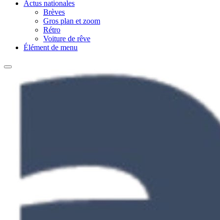
Actus nationales
Brèves
Gros plan et zoom
Rétro
Voiture de rêve
Élément de menu