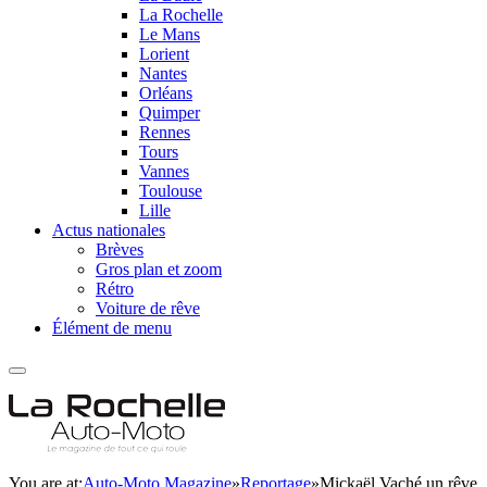
La Rochelle
Le Mans
Lorient
Nantes
Orléans
Quimper
Rennes
Tours
Vannes
Toulouse
Lille
Actus nationales
Brèves
Gros plan et zoom
Rétro
Voiture de rêve
Élément de menu
You are at:
Auto-Moto Magazine
»
Reportage
»
Mickaël Vaché un rêve