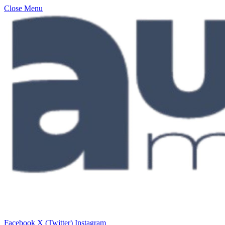
Close Menu
Facebook
X (Twitter)
Instagram