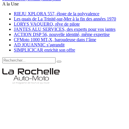
A la Une
RIEJU XPLORA 557, éloge de la polyvalence
Les quais de La Trinité-sur-Mer à la fin des années 1970
LORYS VAQUERO, rêve de pilote
JANTES ALU SERVICES, des experts pour vos jantes
ACTION DSP 56, nouvelle identité, même expertise
CFMoto 1000 MT-X, baroudeuse dans l’âme
AD JOUANNIC s’agrandit
SIMPLICICAR enrichit son offre