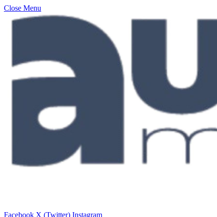
Close Menu
Facebook
X (Twitter)
Instagram