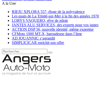
A la Une
RIEJU XPLORA 557, éloge de la polyvalence
Les quais de La Trinité-sur-Mer à la fin des années 1970
LORYS VAQUERO, rêve de pilote
JANTES ALU SERVICES, des experts pour vos jantes
ACTION DSP 56, nouvelle identité, même expertise
CFMoto 1000 MT-X, baroudeuse dans l’âme
AD JOUANNIC s’agrandit
SIMPLICICAR enrichit son offre