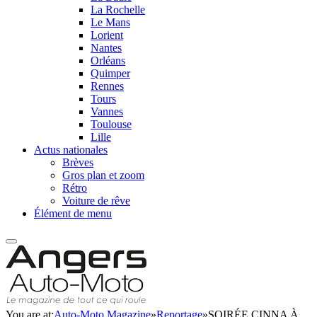
La Rochelle
Le Mans
Lorient
Nantes
Orléans
Quimper
Rennes
Tours
Vannes
Toulouse
Lille
Actus nationales
Brèves
Gros plan et zoom
Rétro
Voiture de rêve
Élément de menu
You are at:
Auto-Moto Magazine
»
Reportage
»
SOIRÉE CINNA À