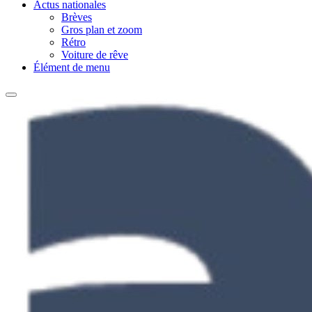
Actus nationales
Brèves
Gros plan et zoom
Rétro
Voiture de rêve
Élément de menu