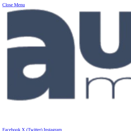
Close Menu
Facebook
X (Twitter)
Instagram