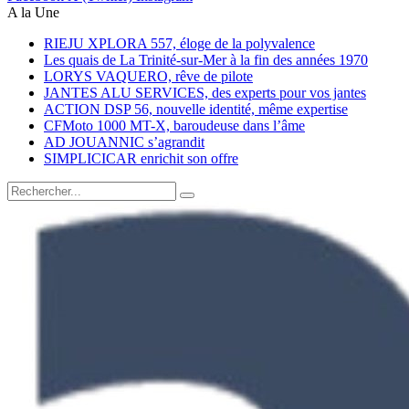
A la Une
RIEJU XPLORA 557, éloge de la polyvalence
Les quais de La Trinité-sur-Mer à la fin des années 1970
LORYS VAQUERO, rêve de pilote
JANTES ALU SERVICES, des experts pour vos jantes
ACTION DSP 56, nouvelle identité, même expertise
CFMoto 1000 MT-X, baroudeuse dans l’âme
AD JOUANNIC s’agrandit
SIMPLICICAR enrichit son offre