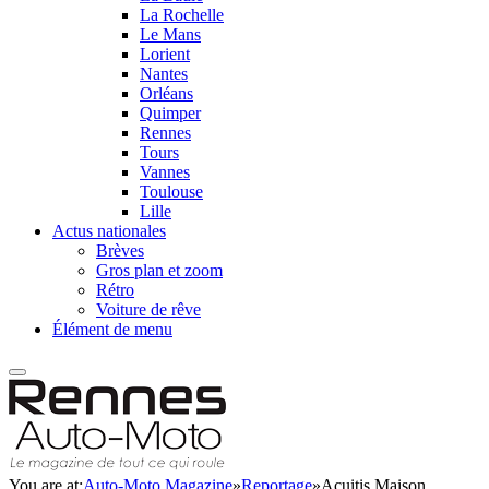
La Rochelle
Le Mans
Lorient
Nantes
Orléans
Quimper
Rennes
Tours
Vannes
Toulouse
Lille
Actus nationales
Brèves
Gros plan et zoom
Rétro
Voiture de rêve
Élément de menu
You are at:
Auto-Moto Magazine
»
Reportage
»
Acuitis Maison