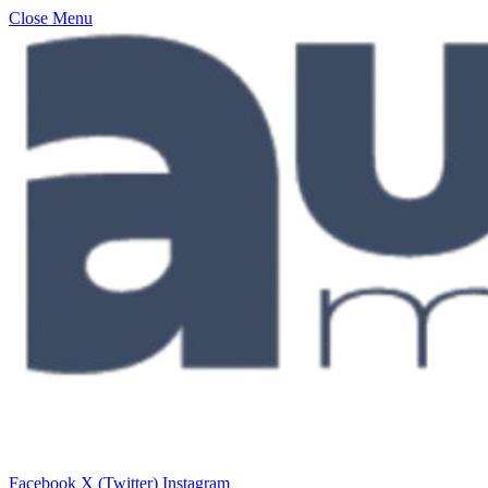
Close Menu
Facebook
X (Twitter)
Instagram