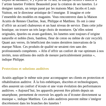
l’artiste lunetier Fréderic Beausoleil pour la création de ses lunettes. Le
designer nantais, un temps passé par les maisons Marc Jacobs et Louis
Vuitton, est le directeur artistique de l’enseigne. Il imagine et crée
l’ensemble des modèles en magasins. Vous rencontrerez dans la Maison
Acuitis de Rennes Charline, Jean, Philippe et Matthieu. Ils ont à cœur
d’offrir un accueil chaleureux et un haut niveau de service.
Dans cette jolie
boutique, on trouve un très large choix de montures. Qu’elles soient
originales, épurées ou avant-gardistes, les lunettes sont toujours d’origine
naturelle et nobles (bois, bambou, fleur de coton
ou même de cuir recyclé).
Quant aux verres, ils bénéficient des toutes dernières innovations de la
marque Nikon. Ces produits de qualité ne seraient rien sans des
professionnels compétents. « Afin d’offrir un
confort de vue optimum à nos
invités, nous utilisons des outils de mesure particulièrement pointus »,
indique Philippe.
Protections et solutions auditives
Acuitis applique le même soin pour accompagner
ses clients en protection et
réhabilitation auditive. À la fois esthétiques, discrètes et technologiques,
elles assurent un confort d’écoute et une vraie évolution des performances
auditives. « Aujourd’hui, les appareils peuvent être pilotés depuis un
smartphone, permettent de recevoir les appels ou d’écouter directement sa
musique », indique Matthieu. Ces aides auditives peuvent même s’intégrer
discrètement dans les branches des lunettes !