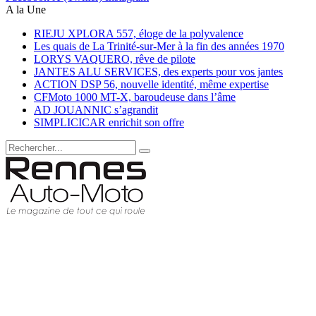
A la Une
RIEJU XPLORA 557, éloge de la polyvalence
Les quais de La Trinité-sur-Mer à la fin des années 1970
LORYS VAQUERO, rêve de pilote
JANTES ALU SERVICES, des experts pour vos jantes
ACTION DSP 56, nouvelle identité, même expertise
CFMoto 1000 MT-X, baroudeuse dans l’âme
AD JOUANNIC s’agrandit
SIMPLICICAR enrichit son offre