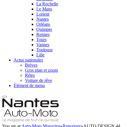
La Rochelle
Le Mans
Lorient
Nantes
Orléans
Quimper
Rennes
Tours
Vannes
Toulouse
Lille
Actus nationales
Brèves
Gros plan et zoom
Rétro
Voiture de rêve
Élément de menu
You are at:
Auto-Moto Magazine
»
Reportage
»
AUTO DESIGN 44