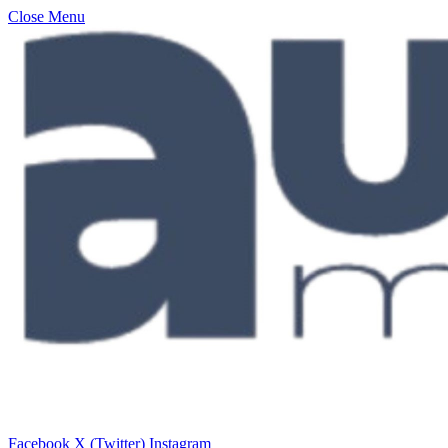
Close Menu
Facebook
X (Twitter)
Instagram