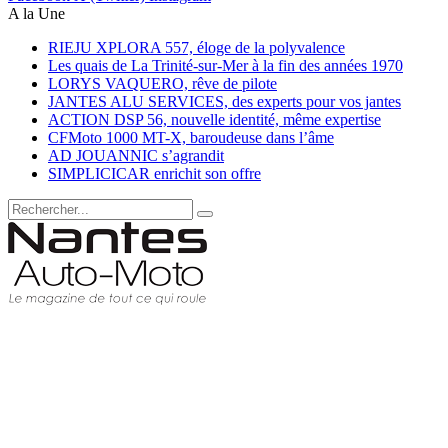
A la Une
RIEJU XPLORA 557, éloge de la polyvalence
Les quais de La Trinité-sur-Mer à la fin des années 1970
LORYS VAQUERO, rêve de pilote
JANTES ALU SERVICES, des experts pour vos jantes
ACTION DSP 56, nouvelle identité, même expertise
CFMoto 1000 MT-X, baroudeuse dans l’âme
AD JOUANNIC s’agrandit
SIMPLICICAR enrichit son offre