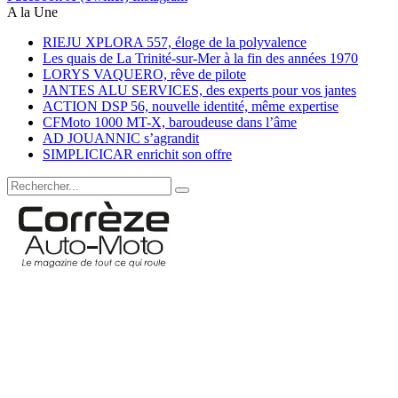
A la Une
RIEJU XPLORA 557, éloge de la polyvalence
Les quais de La Trinité-sur-Mer à la fin des années 1970
LORYS VAQUERO, rêve de pilote
JANTES ALU SERVICES, des experts pour vos jantes
ACTION DSP 56, nouvelle identité, même expertise
CFMoto 1000 MT-X, baroudeuse dans l’âme
AD JOUANNIC s’agrandit
SIMPLICICAR enrichit son offre