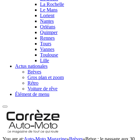
La Rochelle
Le Mans
Lorient
Nantes
Orléans
Quimper
Rennes
Tours
Vannes
Toulouse
Lille
Actus nationales
Brèves
Gros plan et zoom
Rétro
Voiture de rêve
Élément de menu
You are at:
Auto-Moto Magazine
»
Brèves
»
Brive : le passage aux 30