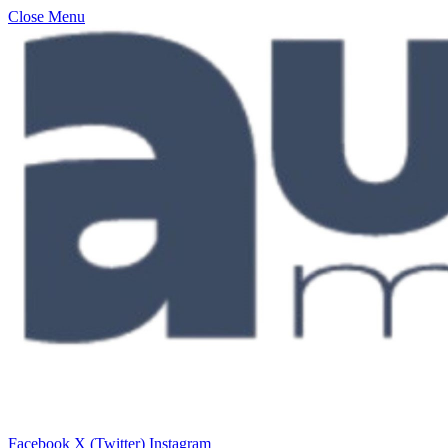
Close Menu
Facebook
X (Twitter)
Instagram