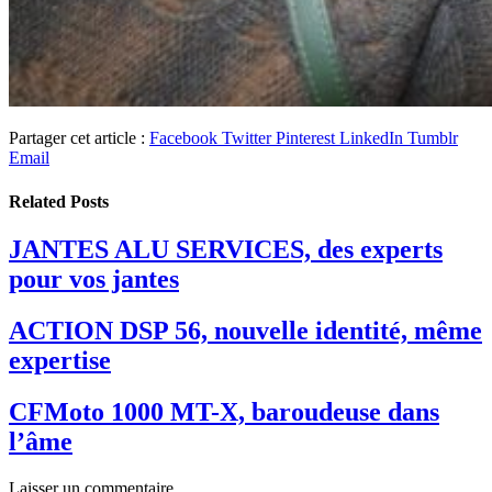
Partager cet article :
Facebook
Twitter
Pinterest
LinkedIn
Tumblr
Email
Related
Posts
JANTES ALU SERVICES, des experts
pour vos jantes
ACTION DSP 56, nouvelle identité, même
expertise
CFMoto 1000 MT-X, baroudeuse dans
l’âme
Laisser un commentaire