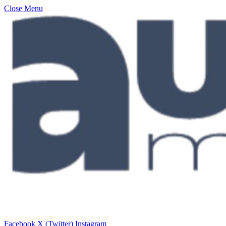
Close Menu
Facebook
X (Twitter)
Instagram