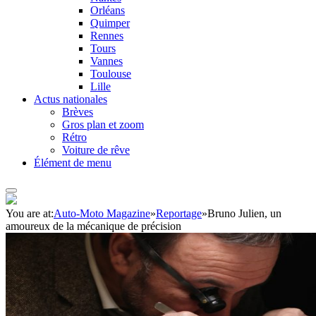
Orléans
Quimper
Rennes
Tours
Vannes
Toulouse
Lille
Actus nationales
Brèves
Gros plan et zoom
Rétro
Voiture de rêve
Élément de menu
You are at:
Auto-Moto Magazine
»
Reportage
»
Bruno Julien, un
amoureux de la mécanique de précision