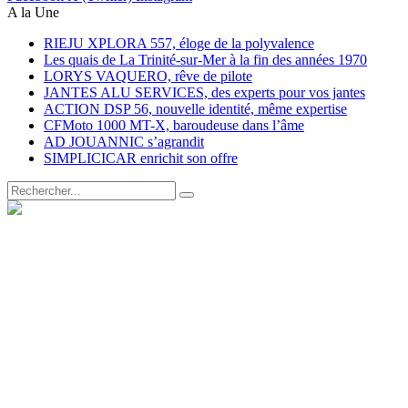
A la Une
RIEJU XPLORA 557, éloge de la polyvalence
Les quais de La Trinité-sur-Mer à la fin des années 1970
LORYS VAQUERO, rêve de pilote
JANTES ALU SERVICES, des experts pour vos jantes
ACTION DSP 56, nouvelle identité, même expertise
CFMoto 1000 MT-X, baroudeuse dans l’âme
AD JOUANNIC s’agrandit
SIMPLICICAR enrichit son offre