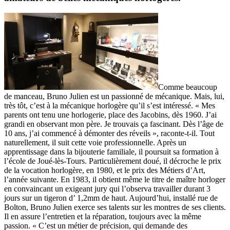
Comme beaucoup
de manceau, Bruno Julien est un passionné de mécanique. Mais, lui,
très tôt, c’est à la mécanique horlogère qu’il s’est intéressé. « Mes
parents ont tenu une horlogerie, place des Jacobins, dès 1960. J’ai
grandi en observant mon père. Je trouvais ça fascinant. Dès l’âge de
10 ans, j’ai commencé à démonter des réveils », raconte-t-il. Tout
naturellement, il suit cette voie professionnelle. Après un
apprentissage dans la bijouterie familiale, il poursuit sa formation à
l’école de Joué-lès-Tours. Particulièrement doué, il décroche le prix
de la vocation horlogère, en 1980, et le prix des Métiers d’Art,
l’année suivante. En 1983, il obtient même le titre de maître horloger
en convaincant un exigeant jury qui l’observa travailler durant 3
jours sur un tigeron d’ 1,2mm de haut. Aujourd’hui, installé rue de
Bolton, Bruno Julien exerce ses talents sur les montres de ses clients.
Il en assure l’entretien et la réparation, toujours avec la même
passion. « C’est un métier de précision, qui demande des