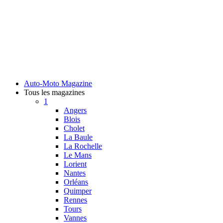
Auto-Moto Magazine
Tous les magazines
1
Angers
Blois
Cholet
La Baule
La Rochelle
Le Mans
Lorient
Nantes
Orléans
Quimper
Rennes
Tours
Vannes