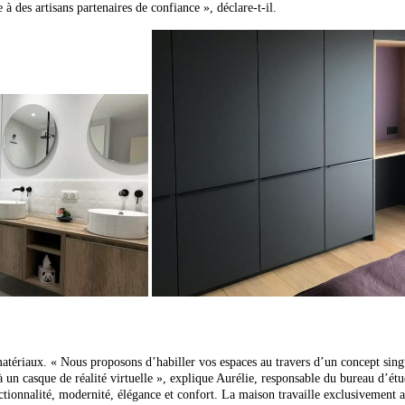
à des artisans partenaires de confiance », déclare-t-il.
matériaux. « Nous proposons d’habiller vos espaces au travers d’un concept sing
à un casque de réalité virtuelle », explique Aurélie, responsable du bureau d’é
ctionnalité, modernité, élégance et confort. La maison travaille exclusiveme