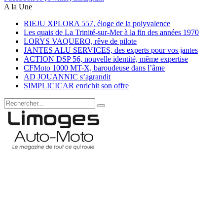
A la Une
RIEJU XPLORA 557, éloge de la polyvalence
Les quais de La Trinité-sur-Mer à la fin des années 1970
LORYS VAQUERO, rêve de pilote
JANTES ALU SERVICES, des experts pour vos jantes
ACTION DSP 56, nouvelle identité, même expertise
CFMoto 1000 MT-X, baroudeuse dans l’âme
AD JOUANNIC s’agrandit
SIMPLICICAR enrichit son offre