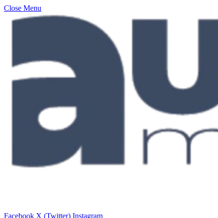
Close Menu
Facebook
X (Twitter)
Instagram