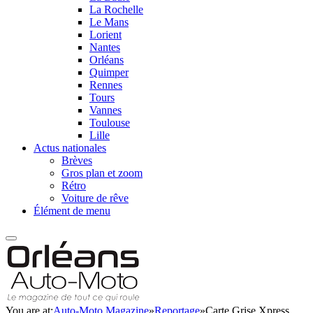
La Rochelle
Le Mans
Lorient
Nantes
Orléans
Quimper
Rennes
Tours
Vannes
Toulouse
Lille
Actus nationales
Brèves
Gros plan et zoom
Rétro
Voiture de rêve
Élément de menu
You are at:
Auto-Moto Magazine
»
Reportage
»
Carte Grise Xpress