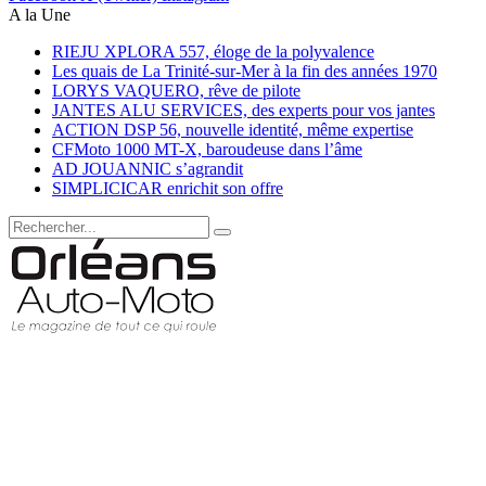
A la Une
RIEJU XPLORA 557, éloge de la polyvalence
Les quais de La Trinité-sur-Mer à la fin des années 1970
LORYS VAQUERO, rêve de pilote
JANTES ALU SERVICES, des experts pour vos jantes
ACTION DSP 56, nouvelle identité, même expertise
CFMoto 1000 MT-X, baroudeuse dans l’âme
AD JOUANNIC s’agrandit
SIMPLICICAR enrichit son offre