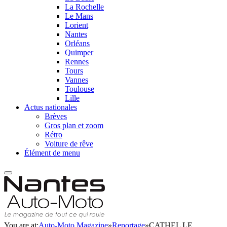
La Rochelle
Le Mans
Lorient
Nantes
Orléans
Quimper
Rennes
Tours
Vannes
Toulouse
Lille
Actus nationales
Brèves
Gros plan et zoom
Rétro
Voiture de rêve
Élément de menu
You are at:
Auto-Moto Magazine
»
Reportage
»
CATHEL LE