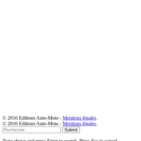
© 2016 Editions Auto-Moto -
Mentions légales
.
© 2016 Editions Auto-Moto -
Mentions légales
.
Submit
Type above and press
Enter
to search. Press
Esc
to cancel.