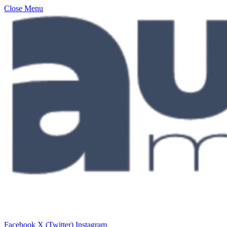
Close Menu
Facebook
X (Twitter)
Instagram