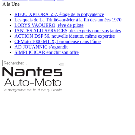
A la Une
RIEJU XPLORA 557, éloge de la polyvalence
Les quais de La Trinité-sur-Mer à la fin des années 1970
LORYS VAQUERO, rêve de pilote
JANTES ALU SERVICES, des experts pour vos jantes
ACTION DSP 56, nouvelle identité, même expertise
CFMoto 1000 MT-X, baroudeuse dans l’âme
AD JOUANNIC s’agrandit
SIMPLICICAR enrichit son offre