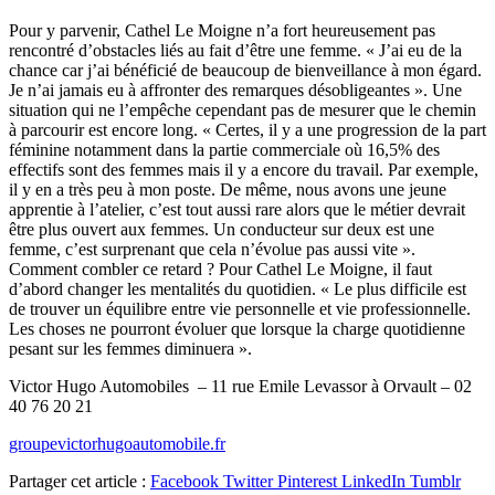
Pour y parvenir, Cathel Le Moigne n’a fort heureusement pas
rencontré d’obstacles liés au fait d’être une femme. « J’ai eu de la
chance car j’ai bénéficié de beaucoup de bienveillance à mon égard.
Je n’ai jamais eu à affronter des remarques désobligeantes ». Une
situation qui ne l’empêche cependant pas de mesurer que le chemin
à parcourir est encore long. « Certes, il y a une progression de la part
féminine notamment dans la partie commerciale où 16,5% des
effectifs sont des femmes mais il y a encore du travail. Par exemple,
il y en a très peu à mon poste. De même, nous avons une jeune
apprentie à l’atelier, c’est tout aussi rare alors que le métier devrait
être plus ouvert aux femmes. Un conducteur sur deux est une
femme, c’est surprenant que cela n’évolue pas aussi vite ».
Comment combler ce retard ? Pour Cathel Le Moigne, il faut
d’abord changer les mentalités du quotidien. « Le plus difficile est
de trouver un équilibre entre vie personnelle et vie professionnelle.
Les choses ne pourront évoluer que lorsque la charge quotidienne
pesant sur les femmes diminuera ».
Victor Hugo Automobiles – 11 rue Emile Levassor à Orvault – 02
40 76 20 21
groupevictorhugoautomobile.fr
Partager cet article :
Facebook
Twitter
Pinterest
LinkedIn
Tumblr