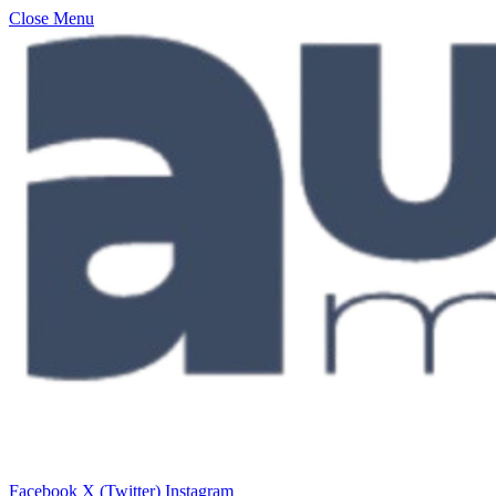
Close Menu
Facebook
X (Twitter)
Instagram