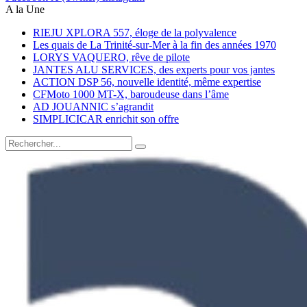
A la Une
RIEJU XPLORA 557, éloge de la polyvalence
Les quais de La Trinité-sur-Mer à la fin des années 1970
LORYS VAQUERO, rêve de pilote
JANTES ALU SERVICES, des experts pour vos jantes
ACTION DSP 56, nouvelle identité, même expertise
CFMoto 1000 MT-X, baroudeuse dans l’âme
AD JOUANNIC s’agrandit
SIMPLICICAR enrichit son offre