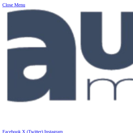
Close Menu
Facebook
X (Twitter)
Instagram