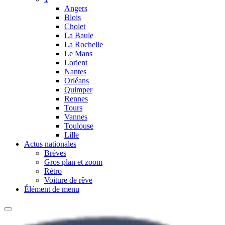
Angers
Blois
Cholet
La Baule
La Rochelle
Le Mans
Lorient
Nantes
Orléans
Quimper
Rennes
Tours
Vannes
Toulouse
Lille
Actus nationales
Brèves
Gros plan et zoom
Rétro
Voiture de rêve
Élément de menu