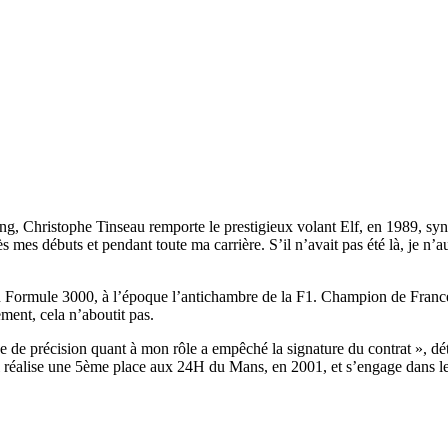
ting, Christophe Tinseau remporte le prestigieux volant Elf, en 1989, s
 mes débuts et pendant toute ma carrière. S’il n’avait pas été là, je n’a
Formule 3000, à l’époque l’antichambre de la F1. Champion de France e
ent, cela n’aboutit pas.
e de précision quant à mon rôle a empêché la signature du contrat », dét
éalise une 5ème place aux 24H du Mans, en 2001, et s’engage dans le 