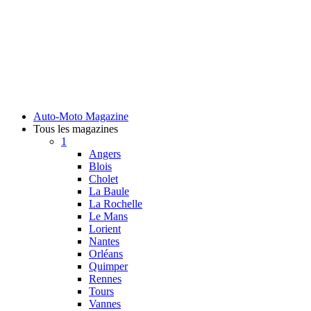
Auto-Moto Magazine
Tous les magazines
1
Angers
Blois
Cholet
La Baule
La Rochelle
Le Mans
Lorient
Nantes
Orléans
Quimper
Rennes
Tours
Vannes