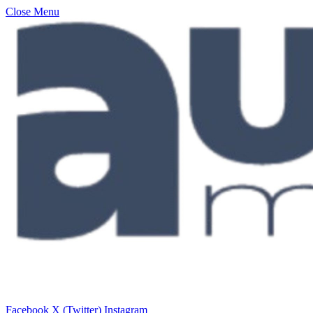
Close Menu
Facebook
X (Twitter)
Instagram