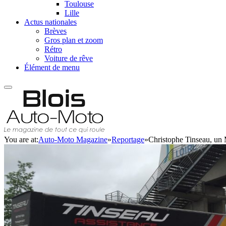
Toulouse
Lille
Actus nationales
Brèves
Gros plan et zoom
Rétro
Voiture de rêve
Élément de menu
You are at:
Auto-Moto Magazine
»
Reportage
»
Christophe Tinseau, un 