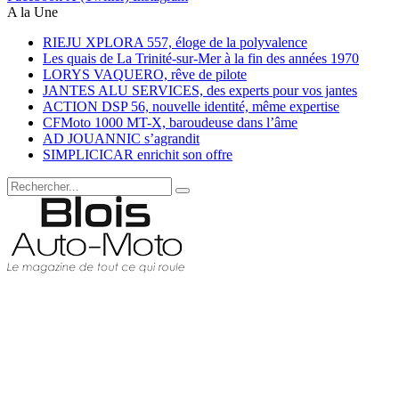
A la Une
RIEJU XPLORA 557, éloge de la polyvalence
Les quais de La Trinité-sur-Mer à la fin des années 1970
LORYS VAQUERO, rêve de pilote
JANTES ALU SERVICES, des experts pour vos jantes
ACTION DSP 56, nouvelle identité, même expertise
CFMoto 1000 MT-X, baroudeuse dans l’âme
AD JOUANNIC s’agrandit
SIMPLICICAR enrichit son offre