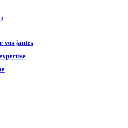
il
 vos jantes
expertise
me