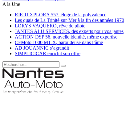
A la Une
RIEJU XPLORA 557, éloge de la polyvalence
Les quais de La Trinité-sur-Mer à la fin des années 1970
LORYS VAQUERO, rêve de pilote
JANTES ALU SERVICES, des experts pour vos jantes
ACTION DSP 56, nouvelle identité, même expertise
CFMoto 1000 MT-X, baroudeuse dans l’âme
AD JOUANNIC s’agrandit
SIMPLICICAR enrichit son offre