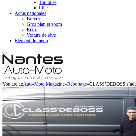
Toulouse
Lille
Actus nationales
Brèves
Gros plan et zoom
Rétro
Voiture de rêve
Élément de menu
You are at:
Auto-Moto Magazine
»
Reportage
»
CLASS’DEBOSS s’adap