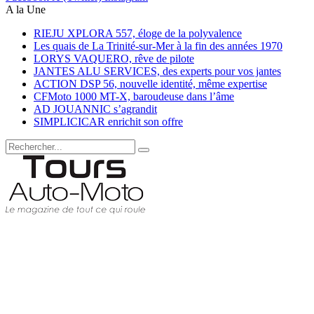
A la Une
RIEJU XPLORA 557, éloge de la polyvalence
Les quais de La Trinité-sur-Mer à la fin des années 1970
LORYS VAQUERO, rêve de pilote
JANTES ALU SERVICES, des experts pour vos jantes
ACTION DSP 56, nouvelle identité, même expertise
CFMoto 1000 MT-X, baroudeuse dans l’âme
AD JOUANNIC s’agrandit
SIMPLICICAR enrichit son offre