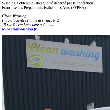
Washing a obtenu le label qualité décerné par la Fédération
Française des Préparateurs Esthétiques Auto (FFPEA).
Clean Washing
Parc d’activités Plaine des Vaux N°2
15 rue Pierre Latécoère à Chinon
www.cleanwashing.fr