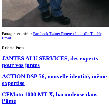
Partager cet article :
Facebook
Twitter
Pinterest
LinkedIn
Tumblr
Email
Related
Posts
JANTES ALU SERVICES, des experts
pour vos jantes
ACTION DSP 56, nouvelle identité, même
expertise
CFMoto 1000 MT-X, baroudeuse dans
l’âme