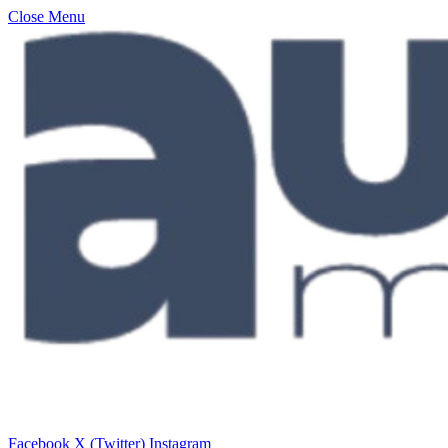
Close Menu
Facebook
X (Twitter)
Instagram