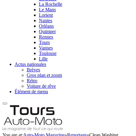
La Rochelle
Le Mans
Lorient
Nantes
Orléans
Quimper
Rennes
Tours
Vannes
Toulouse
Lille
Actus nationales
Brèves
Gros plan et zoom
Rétro
Voiture de rêve
Élément de menu
You are at:
Auto-Moto Magazine
»
Reportage
»
Clean Washing,