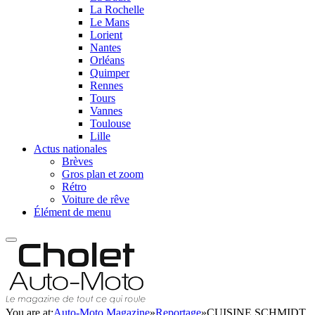
La Rochelle
Le Mans
Lorient
Nantes
Orléans
Quimper
Rennes
Tours
Vannes
Toulouse
Lille
Actus nationales
Brèves
Gros plan et zoom
Rétro
Voiture de rêve
Élément de menu
You are at:
Auto-Moto Magazine
»
Reportage
»
CUISINE SCHMIDT