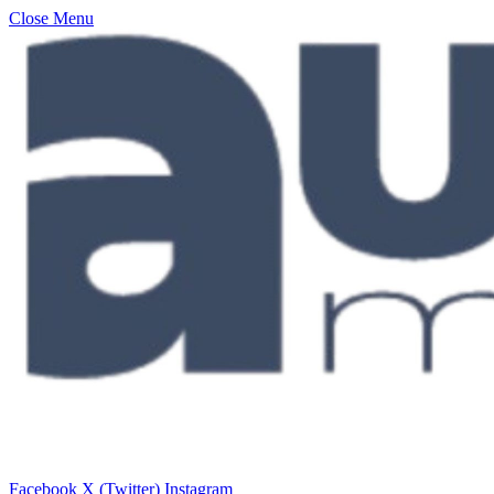
Close Menu
Facebook
X (Twitter)
Instagram