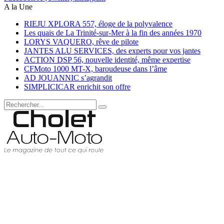
A la Une
RIEJU XPLORA 557, éloge de la polyvalence
Les quais de La Trinité-sur-Mer à la fin des années 1970
LORYS VAQUERO, rêve de pilote
JANTES ALU SERVICES, des experts pour vos jantes
ACTION DSP 56, nouvelle identité, même expertise
CFMoto 1000 MT-X, baroudeuse dans l’âme
AD JOUANNIC s’agrandit
SIMPLICICAR enrichit son offre