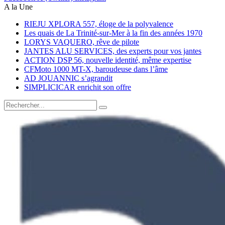
A la Une
RIEJU XPLORA 557, éloge de la polyvalence
Les quais de La Trinité-sur-Mer à la fin des années 1970
LORYS VAQUERO, rêve de pilote
JANTES ALU SERVICES, des experts pour vos jantes
ACTION DSP 56, nouvelle identité, même expertise
CFMoto 1000 MT-X, baroudeuse dans l’âme
AD JOUANNIC s’agrandit
SIMPLICICAR enrichit son offre