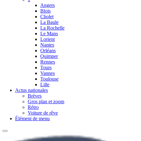
Angers
Blois
Cholet
La Baule
La Rochelle
Le Mans
Lorient
Nantes
Orléans
Quimper
Rennes
Tours
Vannes
Toulouse
Lille
Actus nationales
Brèves
Gros plan et zoom
Rétro
Voiture de rêve
Élément de menu