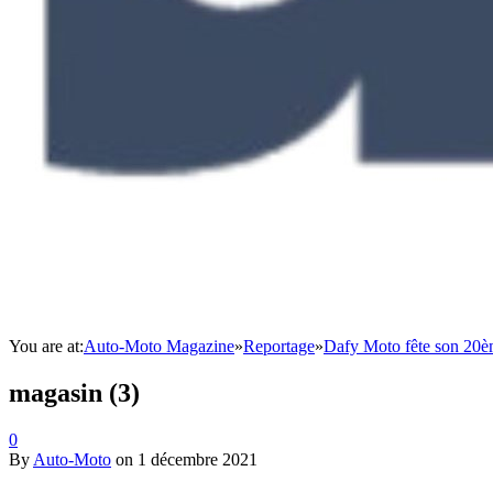
You are at:
Auto-Moto Magazine
»
Reportage
»
Dafy Moto fête son 20è
magasin (3)
0
By
Auto-Moto
on
1 décembre 2021