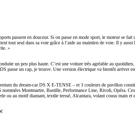
apports passent en douceur. Si on passe en mode sport, le moteur se fait u
ent tout seul dans sa voie grâce à l’aide au maintien de voie. Il y aussi l’
ite. »
conduite un peu plus haute. C’est une voiture très agréable au quotidien,
DS passe un cap, je trouve. Une version électrique va bientôt arriver en
illenium du dream-car DS X E-TENSE – et 3 couleurs de pavillon consti
DS nommées Montmartre, Bastille, Performance Line, Rivoli, Opéra. Ces In
rle ou au motif diamant, textile tressé, Alcantara, volant cousu main et 
0€