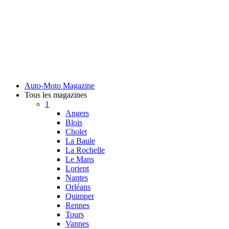
Auto-Moto Magazine
Tous les magazines
1
Angers
Blois
Cholet
La Baule
La Rochelle
Le Mans
Lorient
Nantes
Orléans
Quimper
Rennes
Tours
Vannes