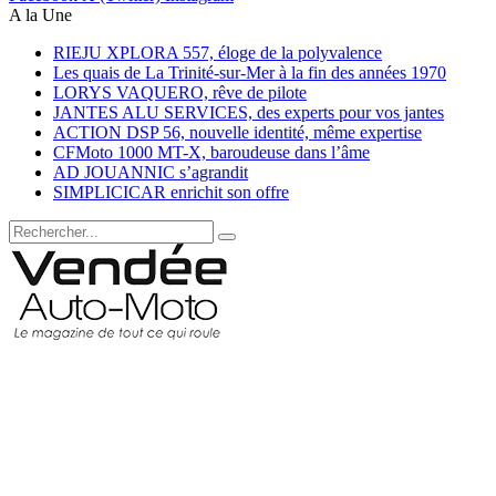
A la Une
RIEJU XPLORA 557, éloge de la polyvalence
Les quais de La Trinité-sur-Mer à la fin des années 1970
LORYS VAQUERO, rêve de pilote
JANTES ALU SERVICES, des experts pour vos jantes
ACTION DSP 56, nouvelle identité, même expertise
CFMoto 1000 MT-X, baroudeuse dans l’âme
AD JOUANNIC s’agrandit
SIMPLICICAR enrichit son offre