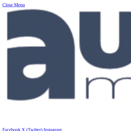
Close Menu
Facebook
X (Twitter)
Instagram