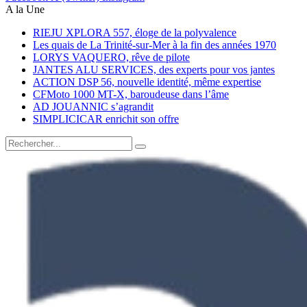
A la Une
RIEJU XPLORA 557, éloge de la polyvalence
Les quais de La Trinité-sur-Mer à la fin des années 1970
LORYS VAQUERO, rêve de pilote
JANTES ALU SERVICES, des experts pour vos jantes
ACTION DSP 56, nouvelle identité, même expertise
CFMoto 1000 MT-X, baroudeuse dans l’âme
AD JOUANNIC s’agrandit
SIMPLICICAR enrichit son offre