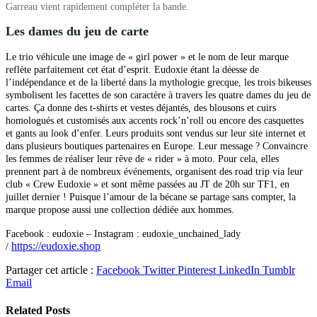
Garreau vient rapidement compléter la bande.
Les dames du jeu de carte
Le trio véhicule une image de « girl power » et le nom de leur marque
reflète parfaitement cet état d’esprit.
Eudoxie étant la déesse de
l’indépendance et de la liberté dans la mythologie grecque, les trois bikeuses
symbolisent les facettes de son caractère à travers les quatre dames du jeu de
cartes. Ça donne des t-shirts et vestes déjantés, des blousons et cuirs
homologués et customisés aux accents rock’n’roll ou encore des casquettes
et gants au look d’enfer.
Leurs produits sont vendus sur leur site internet et
dans plusieurs boutiques partenaires en Europe. Leur message ? Convaincre
les femmes de réaliser leur rêve de « rider » à moto. Pour cela, elles
prennent part à de nombreux événements, organisent des road trip via leur
club « Crew Eudoxie » et sont même passées au JT de 20h sur TF1, en
juillet dernier ! Puisque l’amour de la bécane se partage sans compter, la
marque propose aussi une collection dédiée aux hommes.
Facebook : eudoxie – I
nstagram : eudoxie_unchained_lady
https://eudoxie.shop
/
Partager cet article :
Facebook
Twitter
Pinterest
LinkedIn
Tumblr
Email
Related
Posts