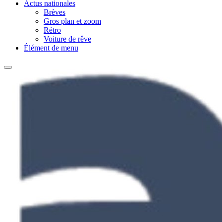
Actus nationales
Brèves
Gros plan et zoom
Rétro
Voiture de rêve
Élément de menu