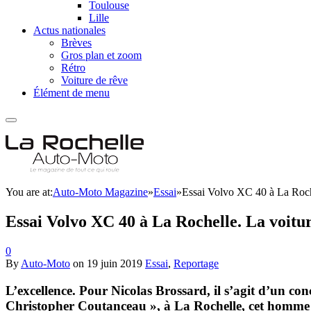
Toulouse
Lille
Actus nationales
Brèves
Gros plan et zoom
Rétro
Voiture de rêve
Élément de menu
You are at:
Auto-Moto Magazine
»
Essai
»
Essai Volvo XC 40 à La Roche
Essai Volvo XC 40 à La Rochelle. La voitur
0
By
Auto-Moto
on
19 juin 2019
Essai
,
Reportage
L’excellence. Pour Nicolas Brossard, il s’agit d’un con
Christopher Coutanceau », à La Rochelle, cet homme p