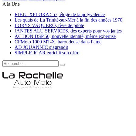
A la Une
RIEJU XPLORA 557, éloge de la polyvalence
Les quais de La Trinité-sur-Mer à la fin des années 1970
LORYS VAQUERO, rêve de pilote
JANTES ALU SERVICES, des experts pour vos jantes
ACTION DSP 56, nouvelle identité, même expertise
CFMoto 1000 MT-X, baroudeuse dans l’âme
AD JOUANNIC s’agrandit
SIMPLICICAR enrichit son offre