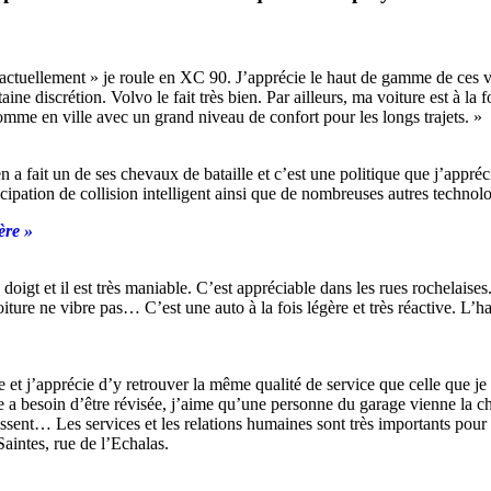
actuellement » je roule en XC 90. J’apprécie le haut de gamme de ces vo
ine discrétion. Volvo le fait très bien. Par ailleurs, ma voiture est à la
comme en ville avec un grand niveau de confort pour les longs trajets. »
n a fait un de ses chevaux de bataille et c’est une politique que j’appréci
cipation de collision intelligent ainsi que de nombreuses autres techno
ère »
oigt et il est très maniable. C’est appréciable dans les rues rochelaise
a voiture ne vibre pas… C’est une auto à la fois légère et très réactive. L
et j’apprécie d’y retrouver la même qualité de service que celle que je 
le a besoin d’être révisée, j’aime qu’une personne du garage vienne la
ssent… Les services et les relations humaines sont très importants pour
aintes, rue de l’Echalas.