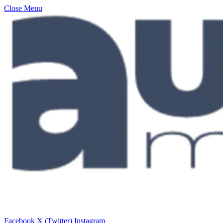
Close Menu
Facebook
X (Twitter)
Instagram