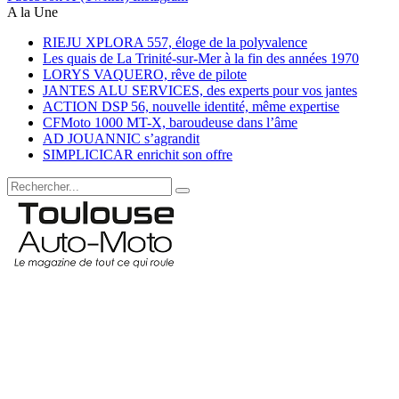
A la Une
RIEJU XPLORA 557, éloge de la polyvalence
Les quais de La Trinité-sur-Mer à la fin des années 1970
LORYS VAQUERO, rêve de pilote
JANTES ALU SERVICES, des experts pour vos jantes
ACTION DSP 56, nouvelle identité, même expertise
CFMoto 1000 MT-X, baroudeuse dans l’âme
AD JOUANNIC s’agrandit
SIMPLICICAR enrichit son offre