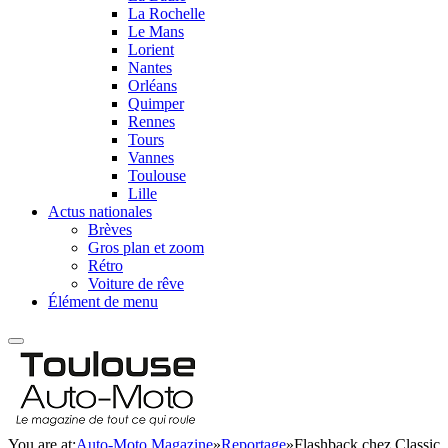
La Rochelle
Le Mans
Lorient
Nantes
Orléans
Quimper
Rennes
Tours
Vannes
Toulouse
Lille
Actus nationales
Brèves
Gros plan et zoom
Rétro
Voiture de rêve
Élément de menu
You are at:
Auto-Moto Magazine
»
Reportage
»
Flashback chez Classic