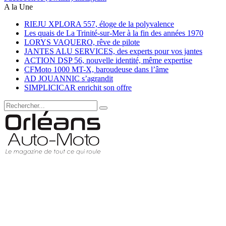
A la Une
RIEJU XPLORA 557, éloge de la polyvalence
Les quais de La Trinité-sur-Mer à la fin des années 1970
LORYS VAQUERO, rêve de pilote
JANTES ALU SERVICES, des experts pour vos jantes
ACTION DSP 56, nouvelle identité, même expertise
CFMoto 1000 MT-X, baroudeuse dans l’âme
AD JOUANNIC s’agrandit
SIMPLICICAR enrichit son offre