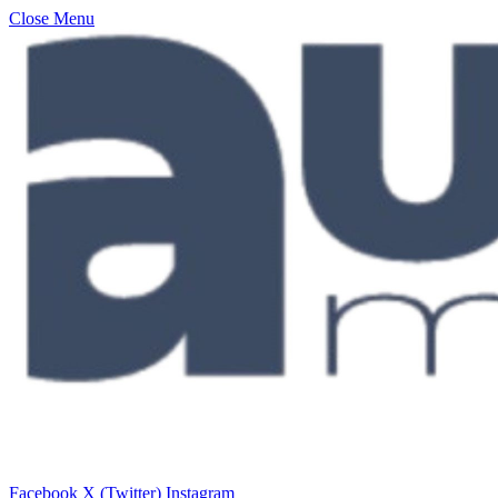
Close Menu
Facebook
X (Twitter)
Instagram