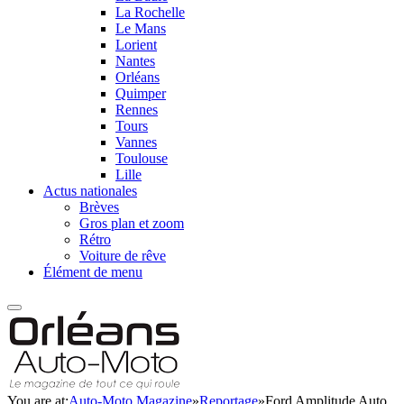
La Rochelle
Le Mans
Lorient
Nantes
Orléans
Quimper
Rennes
Tours
Vannes
Toulouse
Lille
Actus nationales
Brèves
Gros plan et zoom
Rétro
Voiture de rêve
Élément de menu
You are at:
Auto-Moto Magazine
»
Reportage
»
Ford Amplitude Auto