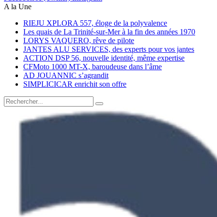
A la Une
RIEJU XPLORA 557, éloge de la polyvalence
Les quais de La Trinité-sur-Mer à la fin des années 1970
LORYS VAQUERO, rêve de pilote
JANTES ALU SERVICES, des experts pour vos jantes
ACTION DSP 56, nouvelle identité, même expertise
CFMoto 1000 MT-X, baroudeuse dans l’âme
AD JOUANNIC s’agrandit
SIMPLICICAR enrichit son offre