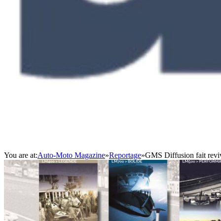
You are at:
Auto-Moto Magazine
»
Reportage
»
GMS Diffusion fait rev