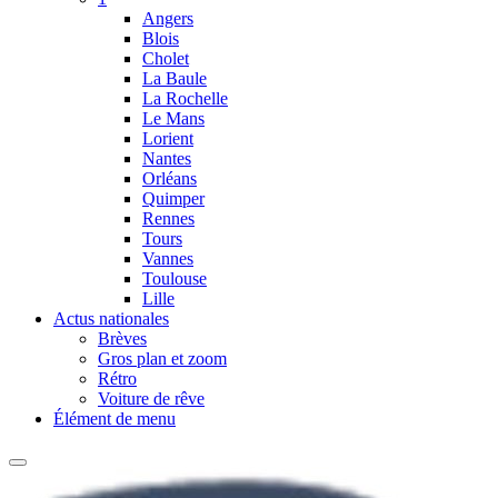
Angers
Blois
Cholet
La Baule
La Rochelle
Le Mans
Lorient
Nantes
Orléans
Quimper
Rennes
Tours
Vannes
Toulouse
Lille
Actus nationales
Brèves
Gros plan et zoom
Rétro
Voiture de rêve
Élément de menu