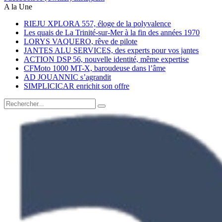
A la Une
RIEJU XPLORA 557, éloge de la polyvalence
Les quais de La Trinité-sur-Mer à la fin des années 1970
LORYS VAQUERO, rêve de pilote
JANTES ALU SERVICES, des experts pour vos jantes
ACTION DSP 56, nouvelle identité, même expertise
CFMoto 1000 MT-X, baroudeuse dans l’âme
AD JOUANNIC s’agrandit
SIMPLICICAR enrichit son offre