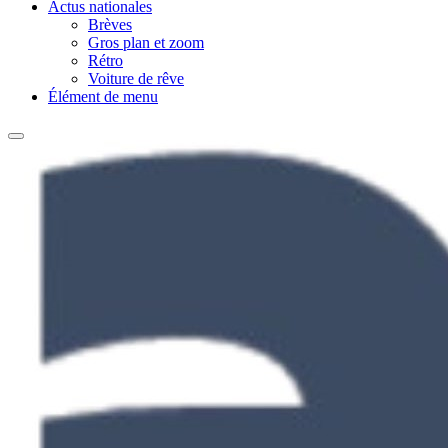
Actus nationales
Brèves
Gros plan et zoom
Rétro
Voiture de rêve
Élément de menu