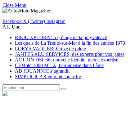
Close Menu
Facebook
X (Twitter)
Instagram
A la Une
RIEJU XPLORA 557, éloge de la polyvalence
Les quais de La Trinité-sur-Mer à la fin des années 1970
LORYS VAQUERO, rêve de pilote
JANTES ALU SERVICES, des experts pour vos jantes
ACTION DSP 56, nouvelle identité, même expertise
CFMoto 1000 MT-X, baroudeuse dans l’âme
AD JOUANNIC s’agrandit
SIMPLICICAR enrichit son offre