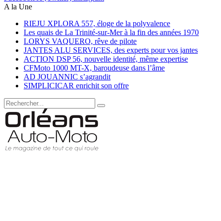
A la Une
RIEJU XPLORA 557, éloge de la polyvalence
Les quais de La Trinité-sur-Mer à la fin des années 1970
LORYS VAQUERO, rêve de pilote
JANTES ALU SERVICES, des experts pour vos jantes
ACTION DSP 56, nouvelle identité, même expertise
CFMoto 1000 MT-X, baroudeuse dans l’âme
AD JOUANNIC s’agrandit
SIMPLICICAR enrichit son offre