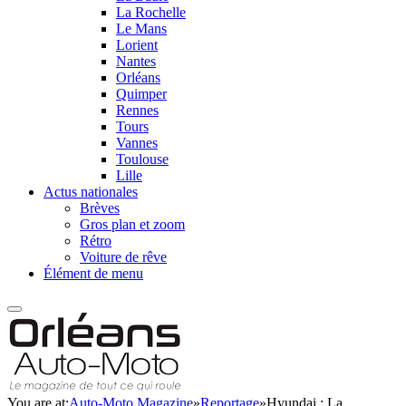
La Rochelle
Le Mans
Lorient
Nantes
Orléans
Quimper
Rennes
Tours
Vannes
Toulouse
Lille
Actus nationales
Brèves
Gros plan et zoom
Rétro
Voiture de rêve
Élément de menu
You are at:
Auto-Moto Magazine
»
Reportage
»
Hyundai : La