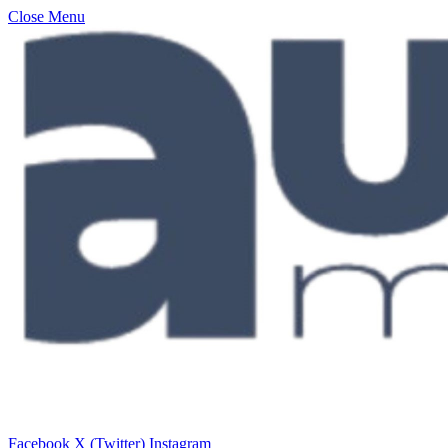
Close Menu
Facebook
X (Twitter)
Instagram