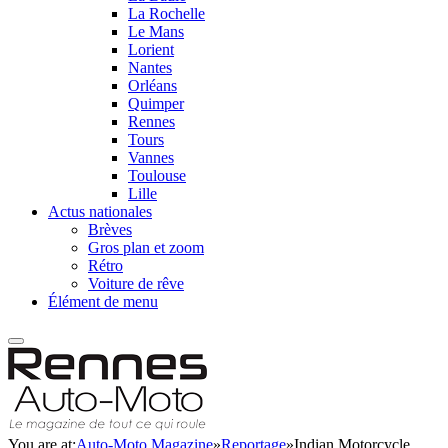
La Rochelle
Le Mans
Lorient
Nantes
Orléans
Quimper
Rennes
Tours
Vannes
Toulouse
Lille
Actus nationales
Brèves
Gros plan et zoom
Rétro
Voiture de rêve
Élément de menu
You are at:
Auto-Moto Magazine
»
Reportage
»
Indian Motorcycle