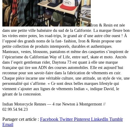
Iron & Resin est née
dans une petite ville balnéaire du sud de la Californie. La marque fleure bon
les virées entre potes, les road-trips, le grand air d’une autre
côte ouest ! À
l’opposé des grands noms de la fast- fashion, Iron & Resin propose une
petite collection de produits intemporels, durables et authentiques.
Manteaux, vestes, blousons, pantalons et même des casquettes s’inspirent de
l’épicurisme du Californian Way of Life, entre surf, skate et moto.
Ancrés
dans l’esprit gentleman rider, Daytona 73 est quant à elle une marque
française qui tire son ADN des courses automobiles. Elle est aujourd’hui
reconnue pour son savoir-faire dans la fabrication de vêtements en cuir.
Chaque pièce incarne une véritable culture, une attitude, un style de vie, une
personnalité qui s’affirme. « Ce sont deux belles marques lifestyle qui
viennent s’ajouter aux lignes de vêtements Indian », indique David, le
gérant de la concession.
Indian Motorcycle Rennes —
4 rue Newton à Montgermont //
02.99.54.94.23
Partager cet article :
Facebook
Twitter
Pinterest
LinkedIn
Tumblr
Email