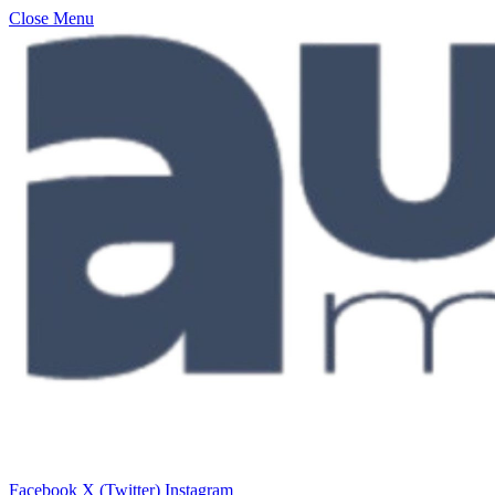
Close Menu
Facebook
X (Twitter)
Instagram