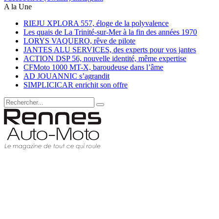
A la Une
RIEJU XPLORA 557, éloge de la polyvalence
Les quais de La Trinité-sur-Mer à la fin des années 1970
LORYS VAQUERO, rêve de pilote
JANTES ALU SERVICES, des experts pour vos jantes
ACTION DSP 56, nouvelle identité, même expertise
CFMoto 1000 MT-X, baroudeuse dans l’âme
AD JOUANNIC s’agrandit
SIMPLICICAR enrichit son offre