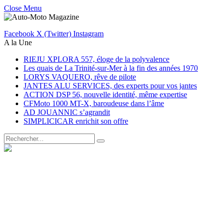
Close Menu
Facebook
X (Twitter)
Instagram
A la Une
RIEJU XPLORA 557, éloge de la polyvalence
Les quais de La Trinité-sur-Mer à la fin des années 1970
LORYS VAQUERO, rêve de pilote
JANTES ALU SERVICES, des experts pour vos jantes
ACTION DSP 56, nouvelle identité, même expertise
CFMoto 1000 MT-X, baroudeuse dans l’âme
AD JOUANNIC s’agrandit
SIMPLICICAR enrichit son offre