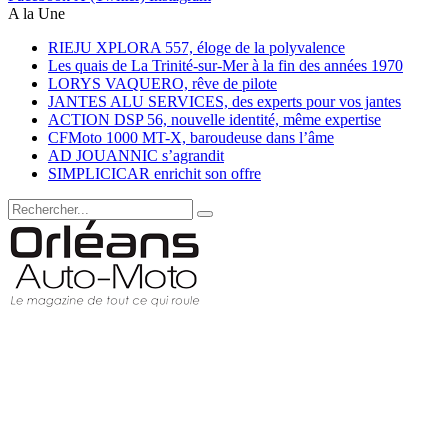
A la Une
RIEJU XPLORA 557, éloge de la polyvalence
Les quais de La Trinité-sur-Mer à la fin des années 1970
LORYS VAQUERO, rêve de pilote
JANTES ALU SERVICES, des experts pour vos jantes
ACTION DSP 56, nouvelle identité, même expertise
CFMoto 1000 MT-X, baroudeuse dans l’âme
AD JOUANNIC s’agrandit
SIMPLICICAR enrichit son offre