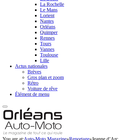
La Rochelle
Le Mans
Lorient
Nantes
Orléans
Quimper
Rennes
Tours
Vannes
Toulouse
Lille
Actus nationales
Brèves
Gros plan et zoom
Rétro
Voiture de rêve
Élément de menu
You are at:
Auto-Moto Magazine
»
Reportage
»
Jeanne d’Arc