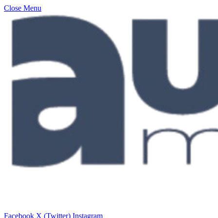
Close Menu
Facebook
X (Twitter)
Instagram