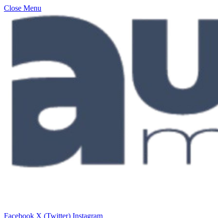
Close Menu
Facebook
X (Twitter)
Instagram