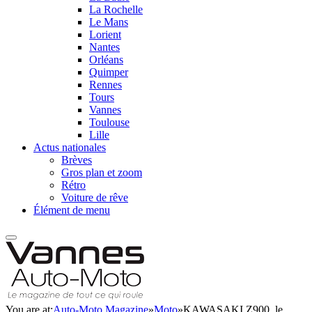
La Rochelle
Le Mans
Lorient
Nantes
Orléans
Quimper
Rennes
Tours
Vannes
Toulouse
Lille
Actus nationales
Brèves
Gros plan et zoom
Rétro
Voiture de rêve
Élément de menu
You are at:
Auto-Moto Magazine
»
Moto
»
KAWASAKI Z900, le