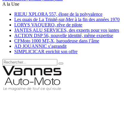
A la Une
RIEJU XPLORA 557, éloge de la polyvalence
Les quais de La Trinité-sur-Mer à la fin des années 1970
LORYS VAQUERO, rêve de pilote
JANTES ALU SERVICES, des experts pour vos jantes
ACTION DSP 56, nouvelle identité, même expertise
CFMoto 1000 MT-X, baroudeuse dans l’âme
AD JOUANNIC s’agrandit
SIMPLICICAR enrichit son offre