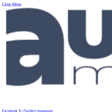
Close Menu
Facebook
X (Twitter)
Instagram