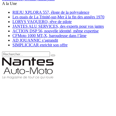
A la Une
RIEJU XPLORA 557, éloge de la polyvalence
Les quais de La Trinité-sur-Mer à la fin des années 1970
LORYS VAQUERO, rêve de pilote
JANTES ALU SERVICES, des experts pour vos jantes
ACTION DSP 56, nouvelle identité, même expertise
CFMoto 1000 MT-X, baroudeuse dans l’âme
AD JOUANNIC s’agrandit
SIMPLICICAR enrichit son offre