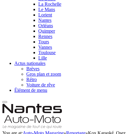
La Rochelle
Le Mans
Lorient
Nantes
Orléans
Quimper
Rennes
Tours
Vannes
Toulouse
Lille
Actus nationales
Brèves
Gros plan et zoom
Rétro
Voiture de rêve
Élément de menu
You are at:
Auto-Moto Magazine
»
Reportage
»
Kox Karaoké, Osez