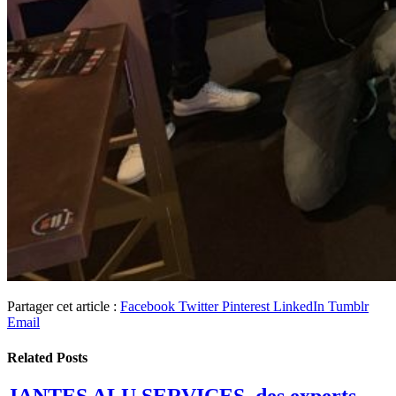
Partager cet article :
Facebook
Twitter
Pinterest
LinkedIn
Tumblr
Email
Related
Posts
JANTES ALU SERVICES, des experts