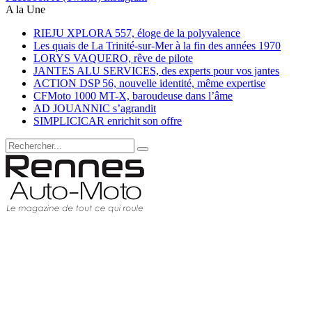
A la Une
RIEJU XPLORA 557, éloge de la polyvalence
Les quais de La Trinité-sur-Mer à la fin des années 1970
LORYS VAQUERO, rêve de pilote
JANTES ALU SERVICES, des experts pour vos jantes
ACTION DSP 56, nouvelle identité, même expertise
CFMoto 1000 MT-X, baroudeuse dans l’âme
AD JOUANNIC s’agrandit
SIMPLICICAR enrichit son offre