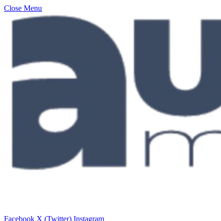
Close Menu
Facebook
X (Twitter)
Instagram