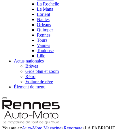
La Rochelle
Le Mans
Lorient
Nantes
Orléans
Quimper
Rennes
Tours
Vannes
Toulouse
Lille
Actus nationales
Brèves
Gros plan et zoom
Rétro
Voiture de rêve
Élément de menu
You are at:
Auto-Moto Magazine
»
Reportage
»
LA FABRIQUE