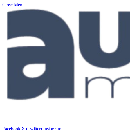
Close Menu
Facebook
X (Twitter)
Instagram