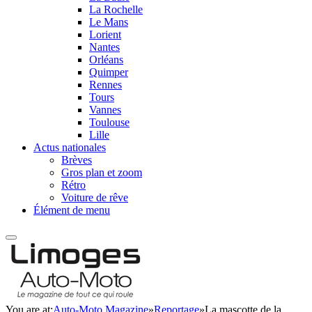
La Rochelle
Le Mans
Lorient
Nantes
Orléans
Quimper
Rennes
Tours
Vannes
Toulouse
Lille
Actus nationales
Brèves
Gros plan et zoom
Rétro
Voiture de rêve
Élément de menu
You are at:
Auto-Moto Magazine
»
Reportage
»
La mascotte de la