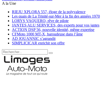
A la Une
RIEJU XPLORA 557, éloge de la polyvalence
Les quais de La Trinité-sur-Mer à la fin des années 1970
LORYS VAQUERO, rêve de pilote
JANTES ALU SERVICES, des experts pour vos jantes
ACTION DSP 56, nouvelle identité, même expertise
CFMoto 1000 MT-X, baroudeuse dans l’âme
AD JOUANNIC s’agrandit
SIMPLICICAR enrichit son offre