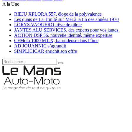
A la Une
RIEJU XPLORA 557, éloge de la polyvalence
Les quais de La Trinité-sur-Mer à la fin des années 1970
LORYS VAQUERO, rêve de pilote
JANTES ALU SERVICES, des experts pour vos jantes
ACTION DSP 56, nouvelle identité, même expertise
CFMoto 1000 MT-X, baroudeuse dans l’âme
AD JOUANNIC s’agrandit
SIMPLICICAR enrichit son offre