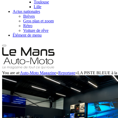
Toulouse
Lille
Actus nationales
Brèves
Gros plan et zoom
Rétro
Voiture de rêve
Élément de menu
You are at:
Auto-Moto Magazine
»
Reportage
»
LA PISTE BLEUE à la d