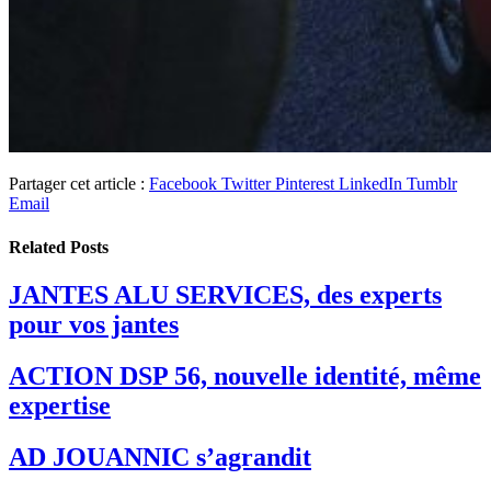
Partager cet article :
Facebook
Twitter
Pinterest
LinkedIn
Tumblr
Email
Related
Posts
JANTES ALU SERVICES, des experts
pour vos jantes
ACTION DSP 56, nouvelle identité, même
expertise
AD JOUANNIC s’agrandit