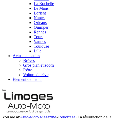
La Rochelle
Le Mans
Lorient
Nantes
Orléans
Quimper
Rennes
Tours
Vannes
Toulouse
Lille
Actus nationales
Brèves
Gros plan et zoom
Rétro
Voiture de rêve
Élément de menu
You are at:
Auto-Moto Magazine
»
Reportage
»
La résurrection de la