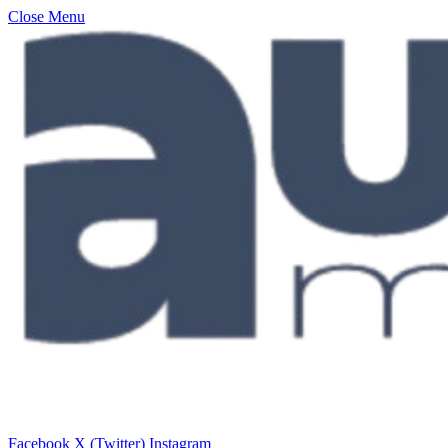
Close Menu
Facebook
X (Twitter)
Instagram