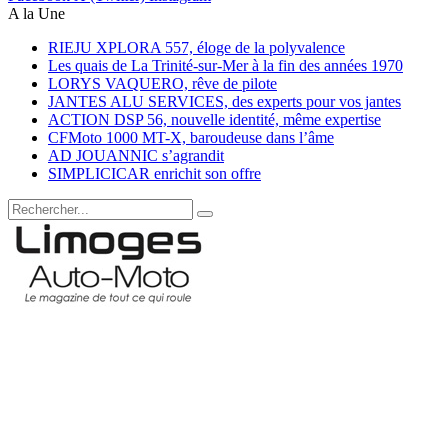
A la Une
RIEJU XPLORA 557, éloge de la polyvalence
Les quais de La Trinité-sur-Mer à la fin des années 1970
LORYS VAQUERO, rêve de pilote
JANTES ALU SERVICES, des experts pour vos jantes
ACTION DSP 56, nouvelle identité, même expertise
CFMoto 1000 MT-X, baroudeuse dans l’âme
AD JOUANNIC s’agrandit
SIMPLICICAR enrichit son offre