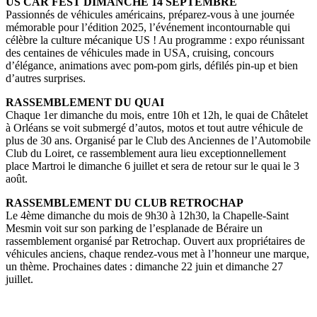
US CAR FEST DIMANCHE 14 SEPTEMBRE
Passionnés de véhicules américains, préparez-vous à une journée
mémorable pour l’édition 2025, l’événement incontournable qui
célèbre la culture mécanique US ! Au programme : expo réunissant
des centaines de véhicules made in USA, cruising, concours
d’élégance, animations avec pom-pom girls, défilés pin-up et bien
d’autres surprises.
RASSEMBLEMENT DU QUAI
Chaque 1er dimanche du mois, entre 10h et 12h, le quai de Châtelet
à Orléans se voit submergé d’autos, motos et tout autre véhicule de
plus de 30 ans. Organisé par le Club des Anciennes de l’Automobile
Club du Loiret, ce rassemblement aura lieu exceptionnellement
place Martroi le dimanche 6 juillet et sera de retour sur le quai le 3
août.
RASSEMBLEMENT DU CLUB RETROCHAP
Le 4ème dimanche du mois de 9h30 à 12h30, la Chapelle-Saint
Mesmin voit sur son parking de l’esplanade de Béraire un
rassemblement organisé par Retrochap. Ouvert aux propriétaires de
véhicules anciens, chaque rendez-vous met à l’honneur une marque,
un thème. Prochaines dates : dimanche 22 juin et dimanche 27
juillet.