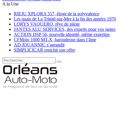
A la Une
RIEJU XPLORA 557, éloge de la polyvalence
Les quais de La Trinité-sur-Mer à la fin des années 1970
LORYS VAQUERO, rêve de pilote
JANTES ALU SERVICES, des experts pour vos jantes
ACTION DSP 56, nouvelle identité, même expertise
CFMoto 1000 MT-X, baroudeuse dans l’âme
AD JOUANNIC s’agrandit
SIMPLICICAR enrichit son offre