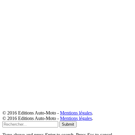
© 2016 Editions Auto-Moto -
Mentions légales
.
© 2016 Editions Auto-Moto -
Mentions légales
.
Submit
Type above and press
Enter
to search. Press
Esc
to cancel.