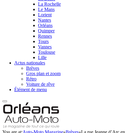
La Rochelle
Le Mans
Lorient
Nantes
Orléans
Quimper
Rennes
Tours
Vannes
Toulouse
Lille
Actus nationales
Brèves
Gros plan et zoom
Rétro
Voiture de rêve
Élément de menu
You are at:
Auto-Moto Magazine
»
Brèves
»
La rue Jeanne d’Arc en