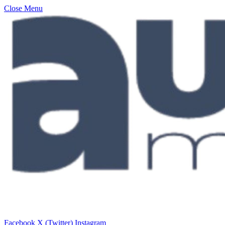
Close Menu
Facebook
X (Twitter)
Instagram