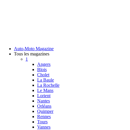
Auto-Moto Magazine
Tous les magazines
1
Angers
Blois
Cholet
La Baule
La Rochelle
Le Mans
Lorient
Nantes
Orléans
Quimper
Rennes
Tours
Vannes