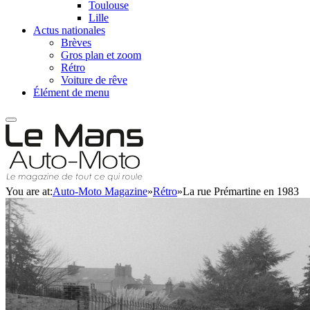
Toulouse
Lille
Actus nationales
Brèves
Gros plan et zoom
Rétro
Voiture de rêve
Élément de menu
You are at:
Auto-Moto Magazine
»
Rétro
»
La rue Prémartine en 1983