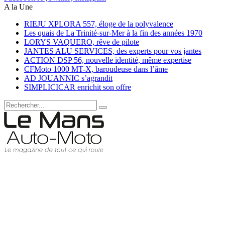
A la Une
RIEJU XPLORA 557, éloge de la polyvalence
Les quais de La Trinité-sur-Mer à la fin des années 1970
LORYS VAQUERO, rêve de pilote
JANTES ALU SERVICES, des experts pour vos jantes
ACTION DSP 56, nouvelle identité, même expertise
CFMoto 1000 MT-X, baroudeuse dans l’âme
AD JOUANNIC s’agrandit
SIMPLICICAR enrichit son offre