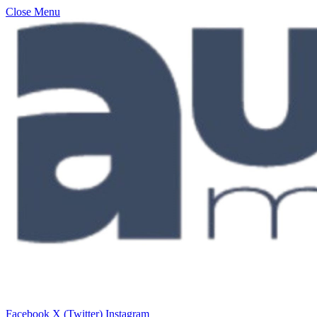
Close Menu
Facebook
X (Twitter)
Instagram