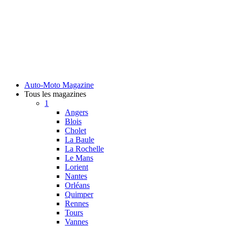
Auto-Moto Magazine
Tous les magazines
1
Angers
Blois
Cholet
La Baule
La Rochelle
Le Mans
Lorient
Nantes
Orléans
Quimper
Rennes
Tours
Vannes