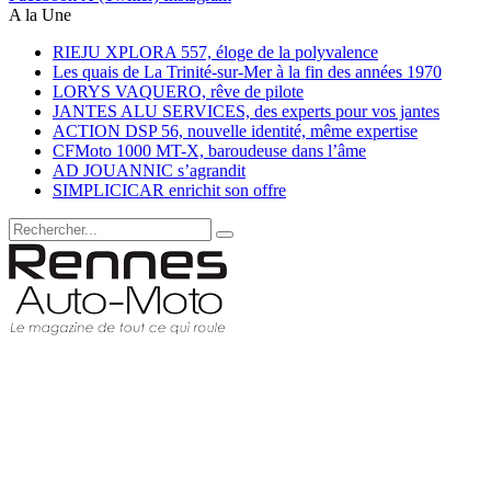
A la Une
RIEJU XPLORA 557, éloge de la polyvalence
Les quais de La Trinité-sur-Mer à la fin des années 1970
LORYS VAQUERO, rêve de pilote
JANTES ALU SERVICES, des experts pour vos jantes
ACTION DSP 56, nouvelle identité, même expertise
CFMoto 1000 MT-X, baroudeuse dans l’âme
AD JOUANNIC s’agrandit
SIMPLICICAR enrichit son offre