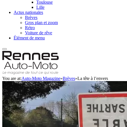
Toulouse
Lille
Actus nationales
Brèves
Gros plan et zoom
Rétro
Voiture de rêve
Élément de menu
You are at:
Auto-Moto Magazine
»
Brèves
»
La tête à l’envers